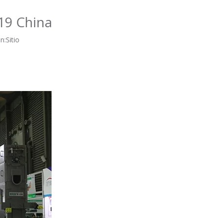
19 China
n:
Sitio