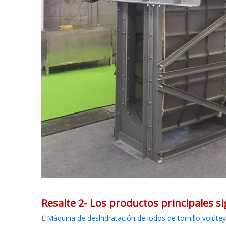
Resalte 2- Los productos principales s
Él
Máquina de deshidratación de lodos de tornillo volúte
y