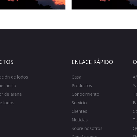
CTOS
ENLACE RÁPIDO
C
ación de lodos
Casa
A
mecánico
Productos
Ya
r de arena
Conocimiento
T
e lodos
Servicio
F
Clientes
Co
Noticias
T
Sobre nosotros
Q
Contáctenos
S