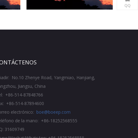
QQ
ONTÁCTENOS
ñadir: No.10 Zhenye Road, Yangmiao, Hanjiang,
ngzhou, Jiangsu, China
el: +86-514-87848766
ax: +86-514-87894600
rreo electrónico:
boe@boeep.com
eléfono de la mano: +86-18252568555
Q: 31609749
kype/Wechat/WhatsApp: +86-18252568555