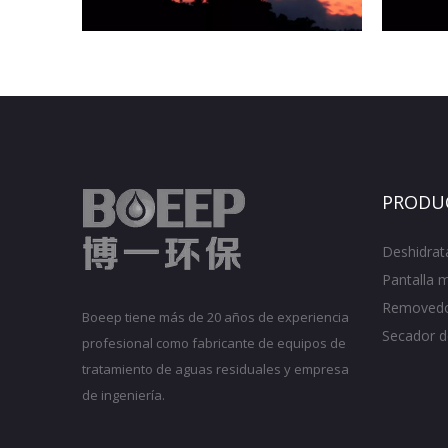
PRODU
Deshidrat
Pantalla 
Removedo
Boeep tiene más de 20 años de experiencia
Secador d
profesional como fabricante de equipos de
tratamiento de aguas residuales y empresa
de ingeniería.