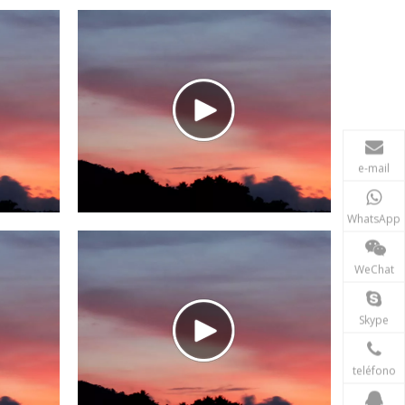
e-mail
WhatsApp
WeChat
Skype
teléfono