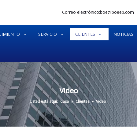
Correo electrónico:
boe@boeep.com
CIMIENTO
SERVICIO
CLIENTES
NOTICIAS
Video
Usted está aquí:
Casa
»
Clientes
»
Video