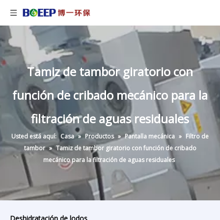
Tamiz de tambor giratorio con
función de cribado mecánico para la
filtración de aguas residuales
Usted está aquí:
Casa
»
Productos
»
Pantalla mecánica
»
Filtro de
tambor
»
Tamiz de tambor giratorio con función de cribado
mecánico para la filtración de aguas residuales
Deshidratación de lodos