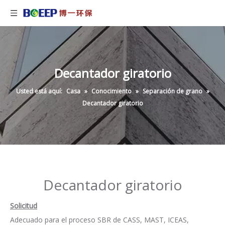
Decantador giratorio
Usted está aquí:
Casa
»
Conocimiento
»
Separación de grano
»
Decantador giratorio
Decantador giratorio
Solicitud
Adecuado para el proceso SBR de CASS, MAST, ICEAS,